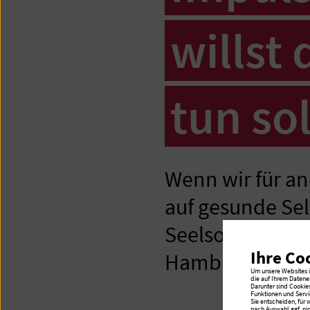
willst 
tun sol
Wenn wir für a
auf gesunde Sel
Seelsorgerin im
Ihre Co
Hamburg-Volksdo
Um unsere Websites in
die auf Ihrem Datene
Darunter sind Cookie
Funktionen und Servi
Sie entscheiden, für
nach Auswahl ggf. ni