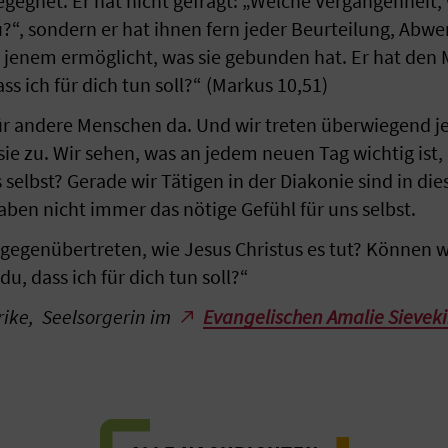
gegnet. Er hat nicht gefragt: „Welche Vergangenheit,
?“, sondern er hat ihnen fern jeder Beurteilung, Abw
n jenem ermöglicht, was sie gebunden hat. Er hat de
ass ich für dich tun soll?“ (Markus 10,51)
für andere Menschen da. Und wir treten überwiegend j
 zu. Wir sehen, was an jedem neuen Tag wichtig ist, u
s selbst? Gerade wir Tätigen in der Diakonie sind in 
aben nicht immer das nötige Gefühl für uns selbst.
 gegenübertreten, wie Jesus Christus es tut? Können w
 du, dass ich für dich tun soll?“
lrike, Seelsorgerin im
Evangelischen Amalie Sievek