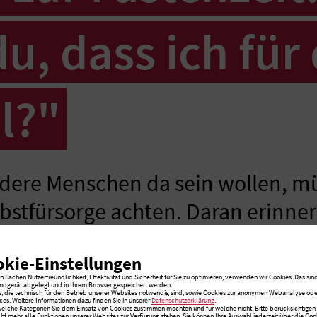
du, dass ich für
l?"
ndere Menschen da sein wollen, m
bstfürsorge achten. Daran erinnert
 Evangelischen Amalie Sieveking 
okie-Einstellungen
rf, in ihrem Impuls zur Fastenzei
 Sachen Nutzerfreundlichkeit, Effektivität und Sicherheit für Sie zu optimieren, verwenden wir Cookies. Das sind
ndgerät abgelegt und in Ihrem Browser gespeichert werden.
s, die technisch für den Betrieb unserer Websites notwendig sind, sowie Cookies zur anonymen Webanalyse oder
ces. Weitere Informationen dazu finden Sie in unserer
Datenschutzerklärung
.
 welche Kategorien Sie dem Einsatz von Cookies zustimmen möchten und für welche nicht. Bitte berücksichtigen S
cht mehr alle Funktionen unserer Websites zur Verfügung stehen. Sie können Ihre Auswahl jederzeit über die
Coo