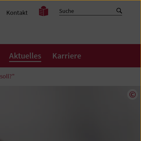
Leichte
Suche
Suche
Kontakt
Sprache
starten
Aktuelles
Karriere
soll?"
Cop