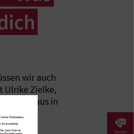
 dich
üssen wir auch
 Ulrike Zielke,
Krankenhaus in
t.
 kleine Textdateien,
 für erweiterte
ie, dass Ihnen je
Kontakt
kie-Einstellungen