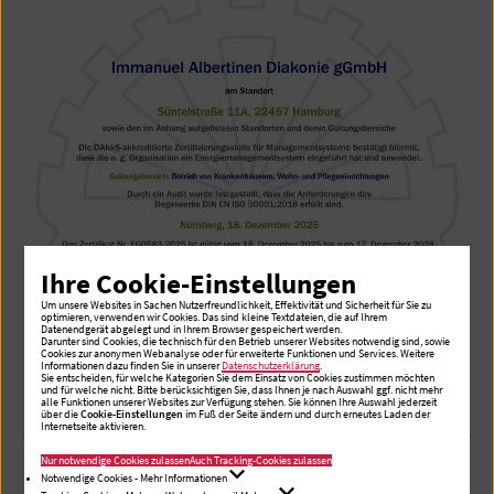
Ihre Cookie-Einstellungen
Um unsere Websites in Sachen Nutzerfreundlichkeit, Effektivität und Sicherheit für Sie zu
optimieren, verwenden wir Cookies. Das sind kleine Textdateien, die auf Ihrem
Datenendgerät abgelegt und in Ihrem Browser gespeichert werden.
Darunter sind Cookies, die technisch für den Betrieb unserer Websites notwendig sind, sowie
Cookies zur anonymen Webanalyse oder für erweiterte Funktionen und Services. Weitere
Informationen dazu finden Sie in unserer
Datenschutzerklärung
.
Sie entscheiden, für welche Kategorien Sie dem Einsatz von Cookies zustimmen möchten
und für welche nicht. Bitte berücksichtigen Sie, dass Ihnen je nach Auswahl ggf. nicht mehr
alle Funktionen unserer Websites zur Verfügung stehen. Sie können Ihre Auswahl jederzeit
über die
Cookie-Einstellungen
im Fuß der Seite ändern und durch erneutes Laden der
Internetseite aktivieren.
Nur notwendige Cookies zulassen
Auch Tracking-Cookies zulassen
Notwendige Cookies - Mehr Informationen