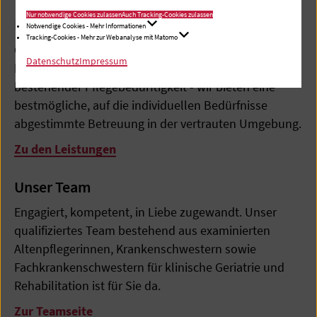
Nur notwendige Cookies zulassen
Auch Tracking-Cookies zulassen
Leistungen
Notwendige Cookies - Mehr Informationen
Tracking-Cookies - Mehr zur Webanalyse mit Matomo
Ob Menschen vorübergehende Unterstützung
Datenschutz
Impressum
benötigen oder dauerhafte Unterstützung aufgrund
bestehender Pflegebedürftigkeit - wir bieten eine
bestmögliche, auf die individuellen Bedürfnisse
abgestimmte Betreuung in der vertrauten Umgebung.
Zu den Leistungen
Unser Team
Engagiert, kompetent, in Liebe zugewandt. Unser
qualifiziertes Team bestehend aus examinierten
Altenpflegerinnen, Krankenschwestern sowie
Fachkrankenschwestern für klinische Geriatrie und
Rehabilitation ist für Sie da.
Zur Teamseite