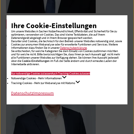
Christian Rilz
Ihre Cookie-Einstellungen
Um unsere Websites in Sachen Nutzerfreundlichkeit, Effektivität und Sicherheit für Sie zu
optimieren, verwenden wir Cookies. Das sind kleine Textdateien, die auf Ihrem
Geschäftsführer, Albertinen Haus – Zentrum für
Datenendgerät abgelegt und in Ihrem Browser gespeichert werden.
Darunter sind Cookies, die technisch für den Betrieb unserer Websites notwendig sind, sowie
Aktives und Gesundes Altern
Cookies zur anonymen Webanalyse oder für erweiterte Funktionen und Services. Weitere
Informationen dazu finden Sie in unserer
Datenschutzerklärung
.
Sie entscheiden, für welche Kategorien Sie dem Einsatz von Cookies zustimmen möchten
und für welche nicht. Bitte berücksichtigen Sie, dass Ihnen je nach Auswahl ggf. nicht mehr
alle Funktionen unserer Websites zur Verfügung stehen. Sie können Ihre Auswahl jederzeit
über die
Cookie-Einstellungen
im Fuß der Seite ändern und durch erneutes Laden der
Internetseite aktivieren.
Nur notwendige Cookies zulassen
Auch Tracking-Cookies zulassen
Notwendige Cookies - Mehr Informationen
Tracking-Cookies - Mehr zur Webanalyse mit Matomo
Datenschutz
Impressum