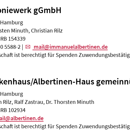
koniewerk gGmbH
7 Hamburg
sten Minuth, Christian Rilz
HRB 154339
0 5588-2 |
mail@immanuelalbertinen.de
schaft ist berechtigt für Spenden Zuwendungsbestäti
nkenhaus/Albertinen-Haus gemein
7 Hamburg
n Rilz, Ralf Zastrau, Dr. Thorsten Minuth
HRB 102934
il@albertinen.de
schaft ist berechtigt für Spenden Zuwendungsbestäti