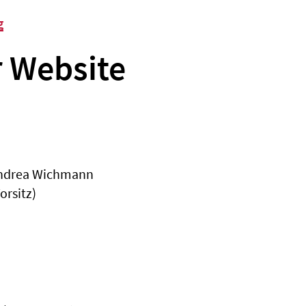
g
r Website
 Andrea Wichmann
orsitz)