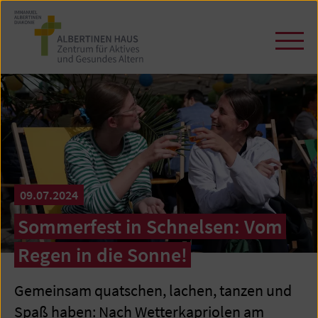
Zum
Seiteninhalt
springen
Navi
öffn
/
schl
09.07.2024
Sommerfest in Schnelsen: Vom
Regen in die Sonne!
Gemeinsam quatschen, lachen, tanzen und
Spaß haben: Nach Wetterkapriolen am