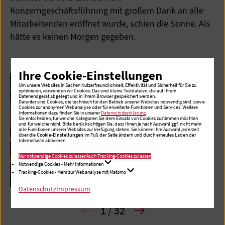
Konzerngeschäftsführung mit großem Dank an alle
Mitarbeitenden eröffnet wurde, schien die Sonne. Als
hätte es keinen Morgen gegeben.
Ihre Cookie-Einstellungen
Um unsere Websites in Sachen Nutzerfreundlichkeit, Effektivität und Sicherheit für Sie zu
optimieren, verwenden wir Cookies. Das sind kleine Textdateien, die auf Ihrem
Datenendgerät abgelegt und in Ihrem Browser gespeichert werden.
Darunter sind Cookies, die technisch für den Betrieb unserer Websites notwendig sind, sowie
Cookies zur anonymen Webanalyse oder für erweiterte Funktionen und Services. Weitere
Informationen dazu finden Sie in unserer
Datenschutzerklärung
.
Sie entscheiden, für welche Kategorien Sie dem Einsatz von Cookies zustimmen möchten
und für welche nicht. Bitte berücksichtigen Sie, dass Ihnen je nach Auswahl ggf. nicht mehr
alle Funktionen unserer Websites zur Verfügung stehen. Sie können Ihre Auswahl jederzeit
über die
Cookie-Einstellungen
im Fuß der Seite ändern und durch erneutes Laden der
Internetseite aktivieren.
Nur notwendige Cookies zulassen
Auch Tracking-Cookies zulassen
Notwendige Cookies - Mehr Informationen
Tracking-Cookies - Mehr zur Webanalyse mit Matomo
Datenschutz
Impressum
1 / 32