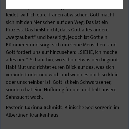
herrschen, sondern euch ganz nah sein. Da wo ihr
leidet, will ich eure Tränen abwischen. Gott macht
sich mit den Menschen auf den Weg. Das ist ein
Prozess. Das heißt nicht, dass Gott alles andere
„wegzaubert“ und beseitigt, jedoch ist Gott ein
Kümmerer und sorgt sich um seine Menschen. Und
Gott fordert uns auf hinzusehen: „SIEHE, ich mache
alles neu.“ Schaut hin, wo schon etwas neu beginnt.
Habt Mut und richtet euren Blick auf das, was sich
verändert oder neu wird, und wenn es noch so klein
oder unscheinbar ist. Gott ist kein Schwarzseher,
sondern hat eine Hoffnung für uns und hält unsere
Sehnsucht wach.
Pastorin
Corinna Schmidt
, Klinische Seelsorgerin im
Albertinen Krankenhaus