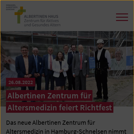
Zum
Seiteninhalt
springen
Navi
öffn
/
schl
26.08.2022
Albertinen Zentrum für
Altersmedizin feiert Richtfest
Das neue Albertinen Zentrum für
Altersmedizin in Hamburg-Schnelsen nimmt