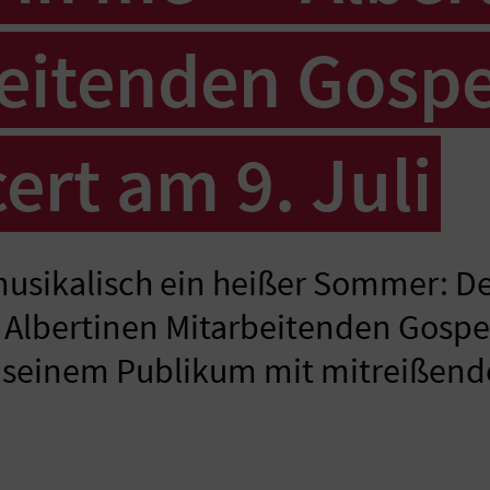
eitenden Gosp
ert am 9. Juli
usikalisch ein heißer Sommer: De
er Albertinen Mitarbeitenden Gospe
einem Publikum mit mitreißender