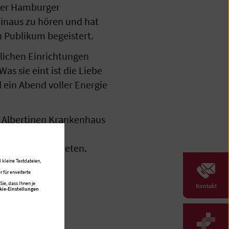
 der Hamburger
hinaus zu hören und hat
 Publikum begeistert.
lichen Einrichtungen
 sie eint ist die Liebe
ein Abend voller Energie
am Albertinen Krankenhaus
s Albertinen
 Spende wird gebeten.
 kleine Textdateien,
 für erweiterte
ie, dass Ihnen je
Kontakt
kie-Einstellungen