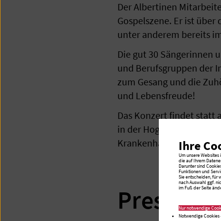
Der Albertinen Mitarbeit
Gospelszene. Er ist über
unter anderem bereits i
Die gut 30 Sängerinnen 
und Berufsgruppen der I
zum Gesang und die Zuhö
und Lebensfreude!
Das Konzert findet statt
in der Hogenfelder Stra
Krankenhaus in der Süntel
Ihre Co
Um unsere Websites in
die auf Ihrem Datene
Darunter sind Cookie
Funktionen und Servi
Sie entscheiden, für
nach Auswahl ggf. ni
im Fuß der Seite ände
Pressefo
Nur notwendige Cook
Notwendige Cookies 