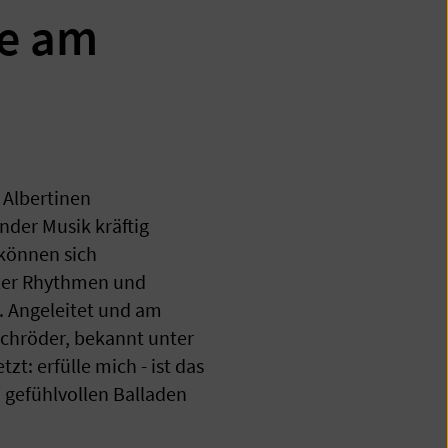
he am
 Albertinen
der Musik kräftig
können sich
ler Rhythmen und
. Angeleitet und am
Schröder, bekannt unter
t: erfülle mich - ist das
 gefühlvollen Balladen