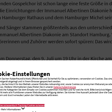
enden Gospelchor ist schon lange eine feste Größe in
 die Einrichtungen der Immanuel Albertinen Diakonie 
m Hamburger Rathaus und dem Hamburger Michel sein
und Sänger stammen größtenteils aus den unterschied
mmanuel Albertinen Diakonie am Standort Hamburg. Was
rerinnen und Zuhörer werden sofort spüren: Das wird 
 am Donnerstag, den 9. Juli um 19 Uhr in der Kirche 
ße 28 in 22457 Hamburg-Schnelsen. Der Zugang über da
straße 11a ist möglich. Der Eintritt ist frei, um eine
okie-Einstellungen
 Sachen Nutzerfreundlichkeit, Effektivität und Sicherheit für Sie zu optimieren, verwenden wir Cookies. Das sind
ndgerät abgelegt und in Ihrem Browser gespeichert werden.
s, die technisch für den Betrieb unserer Websites notwendig sind, sowie Cookies zur anonymen Webanalyse oder
ces. Weitere Informationen dazu finden Sie in unserer
Datenschutzerklärung
.
 welche Kategorien Sie dem Einsatz von Cookies zustimmen möchten und für welche nicht. Bitte berücksichtigen S
cht mehr alle Funktionen unserer Websites zur Verfügung stehen. Sie können Ihre Auswahl jederzeit über die
Coo
rn und durch erneutes Laden der Internetseite aktivieren.
to zum Download
ies zulassen
Auch Tracking-Cookies zulassen
- Mehr Informationen